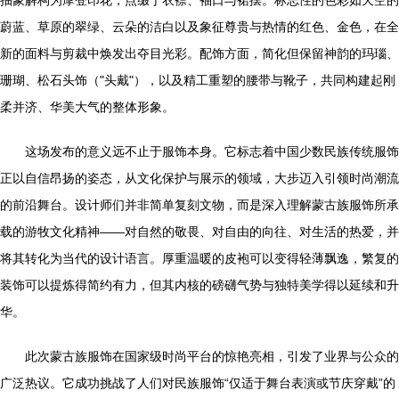
抽象解构为摩登印花，点缀于衣襟、袖口与裙摆。标志性的色彩如天空的
蔚蓝、草原的翠绿、云朵的洁白以及象征尊贵与热情的红色、金色，在全
新的面料与剪裁中焕发出夺目光彩。配饰方面，简化但保留神韵的玛瑙、
珊瑚、松石头饰（"头戴"），以及精工重塑的腰带与靴子，共同构建起刚
柔并济、华美大气的整体形象。
这场发布的意义远不止于服饰本身。它标志着中国少数民族传统服饰
正以自信昂扬的姿态，从文化保护与展示的领域，大步迈入引领时尚潮流
的前沿舞台。设计师们并非简单复刻文物，而是深入理解蒙古族服饰所承
载的游牧文化精神——对自然的敬畏、对自由的向往、对生活的热爱，并
将其转化为当代的设计语言。厚重温暖的皮袍可以变得轻薄飘逸，繁复的
装饰可以提炼得简约有力，但其内核的磅礴气势与独特美学得以延续和升
华。
此次蒙古族服饰在国家级时尚平台的惊艳亮相，引发了业界与公众的
广泛热议。它成功挑战了人们对民族服饰“仅适于舞台表演或节庆穿戴”的