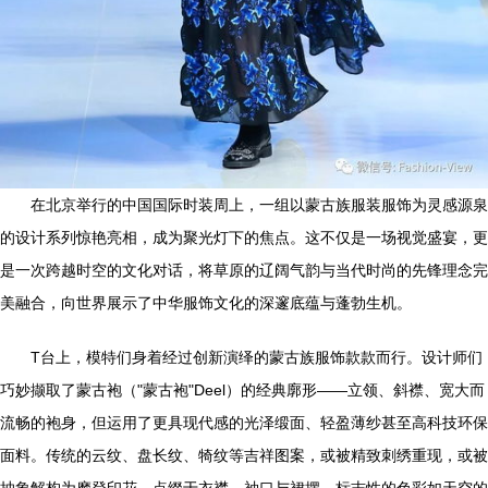
在北京举行的中国国际时装周上，一组以蒙古族服装服饰为灵感源泉
的设计系列惊艳亮相，成为聚光灯下的焦点。这不仅是一场视觉盛宴，更
是一次跨越时空的文化对话，将草原的辽阔气韵与当代时尚的先锋理念完
美融合，向世界展示了中华服饰文化的深邃底蕴与蓬勃生机。
T台上，模特们身着经过创新演绎的蒙古族服饰款款而行。设计师们
巧妙撷取了蒙古袍（"蒙古袍"Deel）的经典廓形——立领、斜襟、宽大而
流畅的袍身，但运用了更具现代感的光泽缎面、轻盈薄纱甚至高科技环保
面料。传统的云纹、盘长纹、犄纹等吉祥图案，或被精致刺绣重现，或被