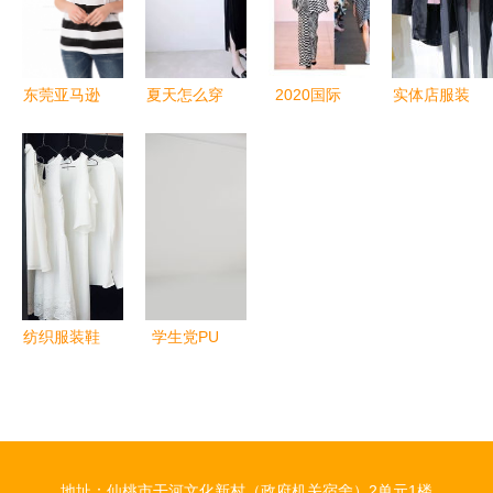
下“加速键”
东莞亚马逊
夏天怎么穿
2020国际
实体店服装
服装拍摄
才时髦又清
服装设计趋
货源优质商
以专业照片
凉？这1样
势 关键要
家置顶推荐
撬动全球买
配件穿对，
点盘点与风
产品 鞋帽
家，提升产
天天出门都
格解析
篇
品吸引力与
被夸
销售转化
纺织服装鞋
学生党PU
帽行业单日
面料服装鞋
成交额突破
帽设计 实
27亿元 市
用、时尚与
场活力显现
可持续的校
地址：仙桃市干河文化新村（政府机关宿舍）2单元1楼