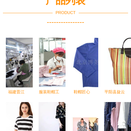
产品列表
PRODUCT
----------------
福建晋江
服装鞋帽工
鞋帽匠心
平阳县旋云
防疫不松
厂质检秘籍
北京博尧服
工艺品厂服
劲，复产抢
五步锁定漏
装加工厂的
饰包装产品
春光——服
检率下降路
配角哲学
列表——鞋
装业按
径
帽系列